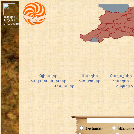
ադմին
Արշամ
Աղամալյան
Գլխավոր
Մարզեր
Քաղաքներ
Ճակատամարտեր
Գտածոներ
Զարդեր
Գրչատներ
Հայերի 