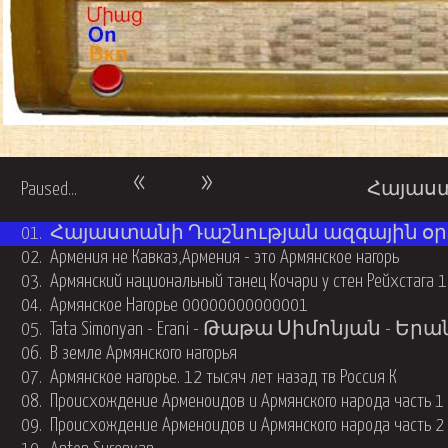
«
»
Paused...
Հայաստ
01.
Հայաստանի Դաշնության ազգային օրհ
02.
Армения не Кавказ,Армения - это Армянское нагорь
03.
Армянский национальный танец Кочари у стен Рейхстага 1
04.
Армянское Нагорье 00000000000001
05.
Tata Simonyan - Erani - Թաթա Սիմոնյան - Եր
06.
В земле Армянского нагорья
07.
Армянское нагорье. 12 тысяч лет назад тв Россия К
08.
Происхождение Арменоидов и Армянского народа часть 1
09.
Происхождение Арменоидов и Армянского народа часть 2