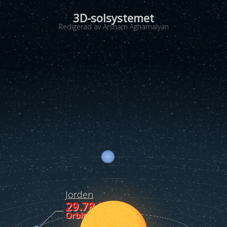
3D-solsystemet
Redigerad av Arsham Aghamalyan
Jorden