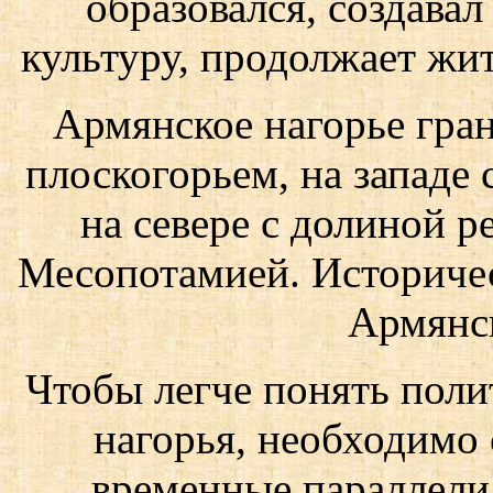
образовался, создава
культуру, продолжает жит
Армянское нагорье гран
плоскогорьем, на западе
на севере с долиной р
Месопотамией. Историчес
Армянск
Чтобы легче понять поли
нагорья, необходимо 
временные параллели.