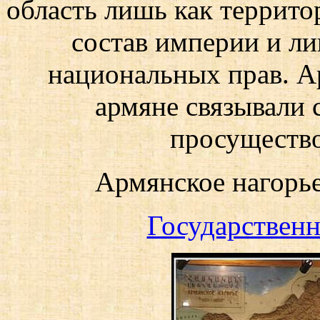
область лишь как террит
состав империи и л
национальных прав. Ар
армяне связывали 
просуществов
Армянское нагорье 
Государствен