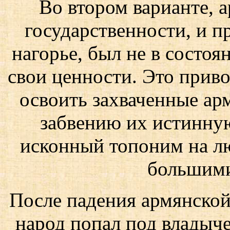
Во втором варианте, 
государственности, и 
нагорье, был не в состоя
свои ценности. Это привод
освоить захваченные ар
забвению их истинну
исконный топоним на лю
большими
После падения армянской
народ попал под владыче